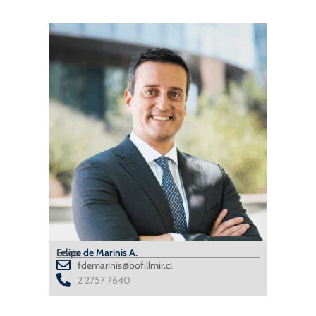
Felipe de Marinis A.
Socio
fdemarinis@bofillmir.cl
2 2757 7640