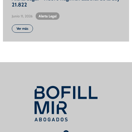
21.822
Junio 11, 2026
•
Alerta Legal
Ver más