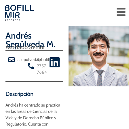
Andrés
Sepúlveda M.
Asociado Senior
asepulveda@bofillmir.cl
2
2757
7664
Descripción
Andrés ha centrado su práctica
en las áreas de Ciencias de la
Vida y de Derecho Público y
Regulatorio. Cuenta con