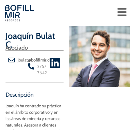
Joaquín Bulat
C.
Asociado
jbulat@bofillmir.cl
2
2757
7642
Descripción
Joaquín ha centrado su práctica
en el ámbito corporativo y en
las áreas de minería y recursos
naturales. Asesora a clientes