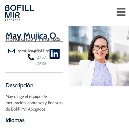
May Mujica O.
Honorarios y Finanzas
mmujica@bofillmir.cl
2
2757
7635
Descripción
May dirige el equipo de
facturación, cobranza y finanzas
de Bofill Mir Abogados.
Idiomas