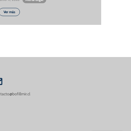
Ver más
tacto@bofillmir.cl