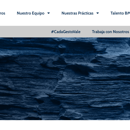
ros
Nuestro Equipo
Nuestras Prácticas
Talento B
#CadaGestoVale
Trabaja con Nosotros