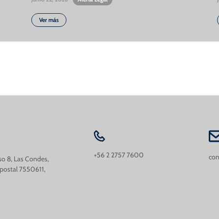
Ver más
+56 2 2757 7600
con
iso 8, Las Condes,
 postal 7550611,