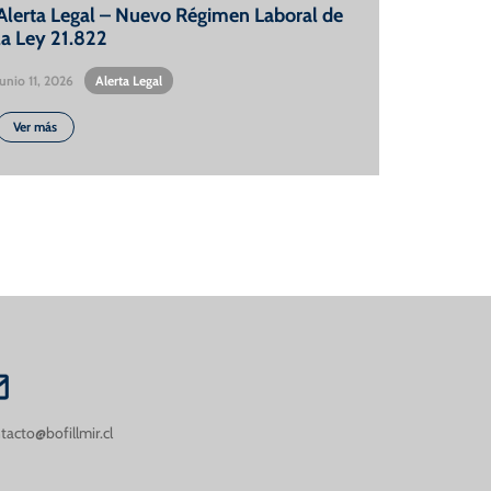
Alerta Legal – Nuevo Régimen Laboral de
la Ley 21.822
Junio 11, 2026
•
Alerta Legal
Ver más
tacto@bofillmir.cl