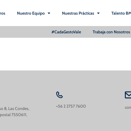
ros
Nuestro Equipo
Nuestras Prácticas
Talento B
#CadaGestoVale
Trabaja con Nosotros
+56 2 2757 7600
con
iso 8, Las Condes,
 postal 7550611,