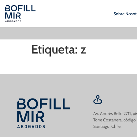
Sobre Nosot
Etiqueta:
z
Av. Andrés Bello 2711, p
Torre Costanera, código
Santiago, Chile.