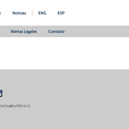
M
Noticias
ENG
ESP
Alertas Legales
Contacto
tacto@bofillmir.cl